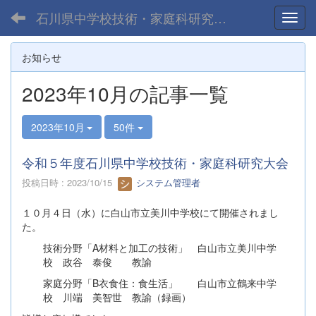
石川県中学校技術・家庭科研究会公式WEBサイト
Toggl
お知らせ
2023年10月の記事一覧
2023年10月
50件
令和５年度石川県中学校技術・家庭科研究大会
投稿日時 : 2023/10/15
システム管理者
１０月４日（水）に白山市立美川中学校にて開催されまし
た。
技術分野「A材料と加工の技術」 白山市立美川中学
校 政谷 泰俊 教諭
家庭分野「B衣食住：食生活」 白山市立鶴来中学
校 川端 美智世 教諭（録画）